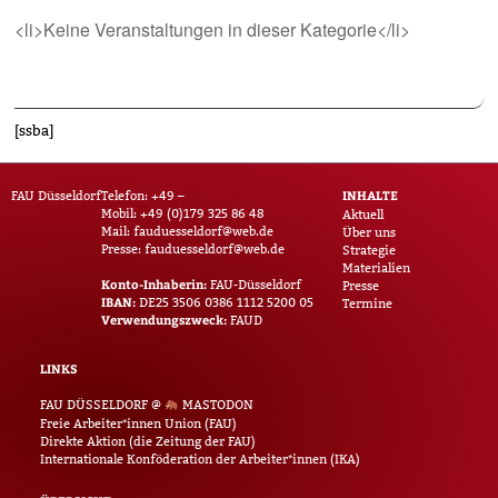
<li>Keine Veranstaltungen in dieser Kategorie</li>
[ssba]
INHALTE
FAU Düsseldorf
Telefon: +49 –
Mobil: +49 (0)179 325 86 48
Aktuell
Mail:
fauduesseldorf@web.de
Über uns
Presse:
fauduesseldorf@web.de
Strategie
Materialien
Konto-Inhaberin:
FAU-Düsseldorf
Presse
IBAN:
DE25 3506 0386 1112 5200 05
Termine
Verwendungszweck:
FAUD
LINKS
FAU DÜSSELDORF @
MASTODON
Freie Arbeiter*innen Union (FAU)
Direkte Aktion (die Zeitung der FAU)
Internationale Konföderation der Arbeiter*innen (IKA)