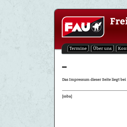
Skip
Fre
to
content
Termine
Über uns
Kon
–
Das Impressum dieser Seite liegt bei
[ssba]