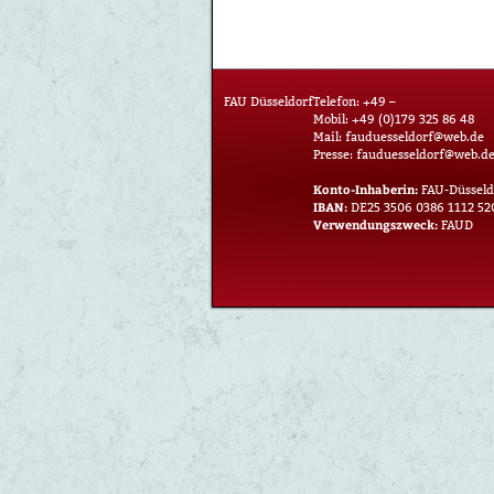
FAU Düsseldorf
Telefon: +49 –
Mobil: +49 (0)179 325 86 48
Mail:
fauduesseldorf@web.de
Presse:
fauduesseldorf@web.d
Konto-Inhaberin:
FAU-Düsseld
IBAN:
DE25 3506 0386 1112 52
Verwendungszweck:
FAUD