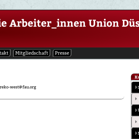
ie Arbeiter_innen Union Dü
takt
Mitgliedschaft
Presse
K
reko-west@fau.org