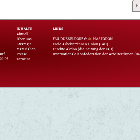
INHALTE
LINKS
Aktuell
FAU DÜSSELDORF @
MASTODON
Über uns
e
Strategie
Freie Arbeiter*innen Union (FAU)
Materialien
Direkte Aktion (die Zeitung der FAU)
orf
Presse
Internationale Konföderation der Arbeiter*innen (IK
00 05
Termine