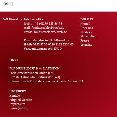
[ssba]
INHALTE
FAU Düsseldorf
Telefon: +49 –
Mobil: +49 (0)179 325 86 48
Aktuell
Mail:
fauduesseldorf@web.de
Über uns
Presse:
fauduesseldorf@web.de
Strategie
Materialien
Konto-Inhaberin:
FAU-Düsseldorf
Presse
IBAN:
DE25 3506 0386 1112 5200 05
Termine
Verwendungszweck:
FAUD
LINKS
FAU DÜSSELDORF @
MASTODON
Freie Arbeiter*innen Union (FAU)
Direkte Aktion (die Zeitung der FAU)
Internationale Konföderation der Arbeiter*innen (IKA)
ÜBERSICHT
Kontakt
Mitglied werden
Impressum
Login (intern)