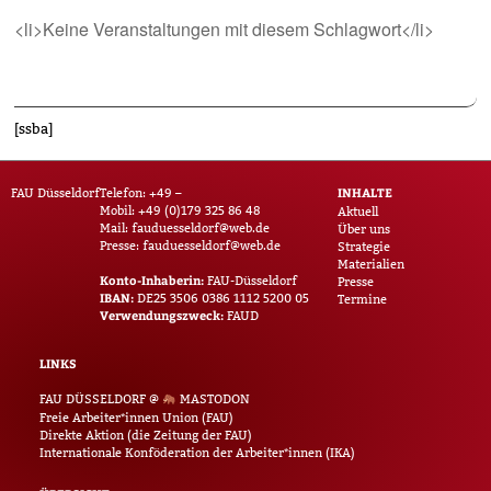
<li>Keine Veranstaltungen mit diesem Schlagwort</li>
[ssba]
INHALTE
FAU Düsseldorf
Telefon: +49 –
Mobil: +49 (0)179 325 86 48
Aktuell
Mail:
fauduesseldorf@web.de
Über uns
Presse:
fauduesseldorf@web.de
Strategie
Materialien
Konto-Inhaberin:
FAU-Düsseldorf
Presse
IBAN:
DE25 3506 0386 1112 5200 05
Termine
Verwendungszweck:
FAUD
LINKS
FAU DÜSSELDORF @
MASTODON
Freie Arbeiter*innen Union (FAU)
Direkte Aktion (die Zeitung der FAU)
Internationale Konföderation der Arbeiter*innen (IKA)