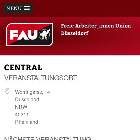
MENU
Skip
Freie Arbeiter_innen Union
to
Düsseldorf
content
CENTRAL
VERANSTALTUNGSORT
Worringerstr. 14
Düsseldorf
NRW
40211
Rheinland
NÄCHSTE VERANSTALTUNG