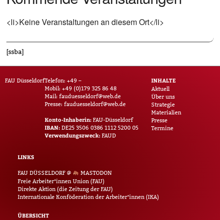
<li>Keine Veranstaltungen an diesem Ort</li>
[ssba]
INHALTE
FAU Düsseldorf
Telefon: +49 –
Mobil: +49 (0)179 325 86 48
Aktuell
Mail:
fauduesseldorf@web.de
Über uns
Presse:
fauduesseldorf@web.de
Strategie
Materialien
Konto-Inhaberin:
FAU-Düsseldorf
Presse
IBAN:
DE25 3506 0386 1112 5200 05
Termine
Verwendungszweck:
FAUD
LINKS
FAU DÜSSELDORF @
MASTODON
Freie Arbeiter*innen Union (FAU)
Direkte Aktion (die Zeitung der FAU)
Internationale Konföderation der Arbeiter*innen (IKA)
ÜBERSICHT