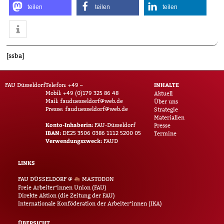
teilen
teilen
teilen
[ssba]
INHALTE
FAU Düsseldorf
Telefon: +49 –
Mobil: +49 (0)179 325 86 48
Aktuell
Mail:
fauduesseldorf@web.de
Über uns
Presse:
fauduesseldorf@web.de
Strategie
Materialien
Konto-Inhaberin:
FAU-Düsseldorf
Presse
IBAN:
DE25 3506 0386 1112 5200 05
Termine
Verwendungszweck:
FAUD
LINKS
FAU DÜSSELDORF @
MASTODON
Freie Arbeiter*innen Union (FAU)
Direkte Aktion (die Zeitung der FAU)
Internationale Konföderation der Arbeiter*innen (IKA)
ÜBERSICHT