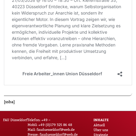
[ssba]
INHALTE
FAU Düsseldorf
Telefon: +49 –
Mobil: +49 (0)179 325 86 48
Aktuell
Mail:
fauduesseldorf@web.de
Über uns
Presse:
fauduesseldorf@web.de
Strategie